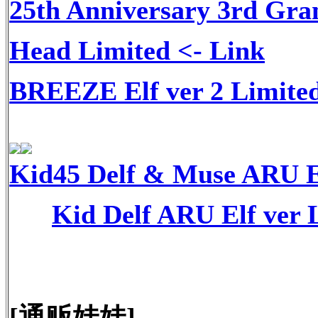
25th Anniversary 3rd Gr
Head Limited
<- Link
BREEZE Elf ver 2 Limite
Kid45 Delf & Muse ARU El
Kid Delf ARU Elf ver 
[通贩娃娃]