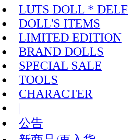
LUTS DOLL * DELF
DOLL'S ITEMS
LIMITED EDITION
BRAND DOLLS
SPECIAL SALE
TOOLS
CHARACTER
|
公告
新商品/再入货