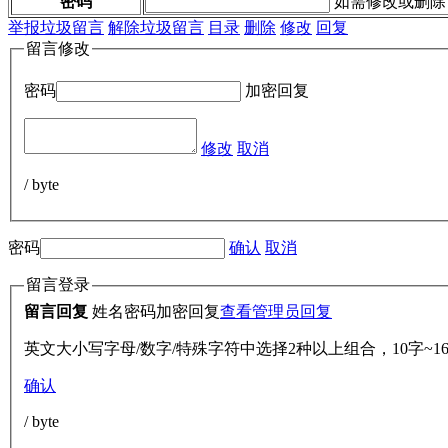
密码
如需修改或删除
举报垃圾留言
解除垃圾留言
目录
删除
修改
回复
留言修改
密码
加密回复
修改
取消
/ byte
密码
确认
取消
留言登录
留言回复
姓名
密码
加密回复
查看管理员回复
英文大小写字母/数字/特殊字符中选择2种以上组合，10字~1
确认
/ byte