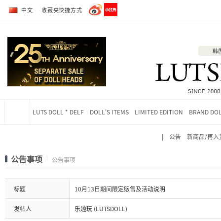
转到全部商品目录
转到详细内容
中文
收藏夹快捷方式
LUTS DOLL * DELF
DOLL'S ITEMS
LIMITED EDITION
BRAND DO
|
公告
新商品/再入
当前位置
公告事项
公告事项
标题
10月13日期间限定贩售及活动说明
发帖人
乐趣玩 (LUTSDOLL)