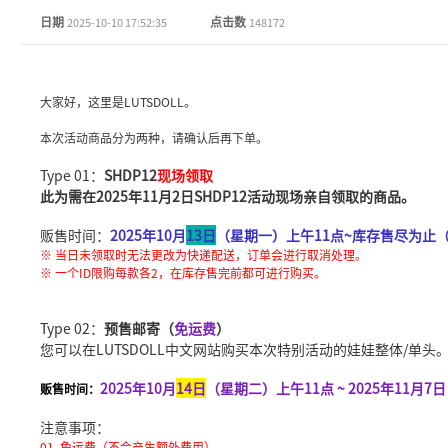
日期
点击数
2025-10-10 17:52:35
148172
大家好，这里是LUTSDOLL。
本次活动商品分为两种，请确认后再下单。
Type 01：
SHDP12
现场领取
此为需在2025年11月2日SHDP12活动现场亲自领取的商品。
贩售时间：
2025年10月
13日
（星期一）上午11点~库存售尽为止
※ 当日未领取时无法更改为快递配送，订单会进行取消处理。
※ 一个ID限购每款各2，在库存售完前都可进行购买。
Type 02：
预售邮寄（
免运费
）
您可以在LUTSDOLL中文网站购买本次特别活动的娃娃整体/单头
2025年10月
14日
（星期二）上午11点 ~ 2025年11月7
贩售时间：
注意事项：
01. 免运费（不会产生额外费用）