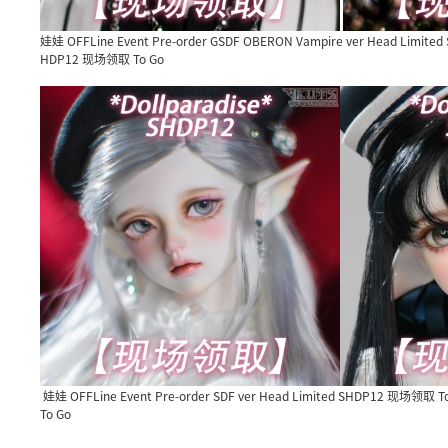
娃娃 OFFLine Event Pre-order GSDF OBERON Vampire ver Head Limit
HDP12 现场领取 To Go
娃娃 OFFLine Event Pre-order SDF ver Head Limited SHDP12 现场领取 T
To Go