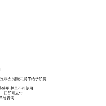
可
,
)
是非会员购买
将不给予积份
,
持使用
并且不可使用
一扫即可支付
单号咨询