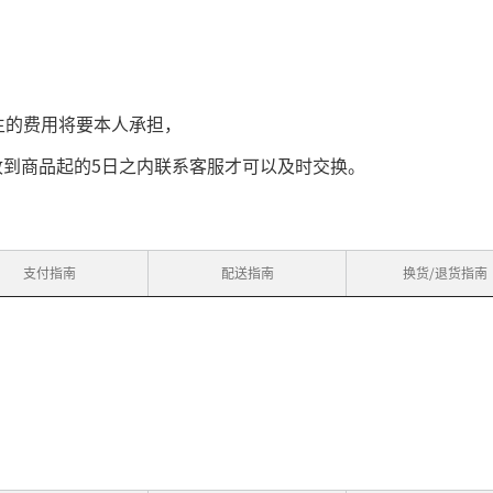
生的费用将要本人承担，
5
收到商品起的
日之内联系客服才可以及时交换。
支付指南
配送指南
换货/退货指南