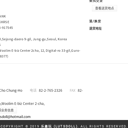
查找交货
查看送货地点
ANK
KKRSE
退/换货
3-917545
退货地址
0,Sejong-daero 9-gil, Jung-gu,Seoul, Korea
6
oolim E-biz Center 2cha, 12, Digital-ro 33-gil,Guro-
08377)
Cho Chung-Ho
电话
82-2-765-2326
FAX
82-
,Woolim E-biz Center 2-cha,
保业务信息
tsdoll@hotmail.com
COPYRIGHT © 2019
乐趣玩 (LUTSDOLL)
. ALL RIGHTS RESERVED.