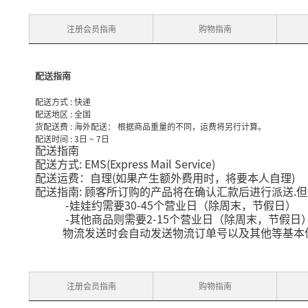
注册会员指南
购物指南
配送指南
配送方式 : 快递
配送地区 : 全国
货配送费 : 海外配送： 根据商品重量的不同，运费将另行计算。
配送时间 : 3日 ~ 7日
配送指南
: EMS(Express Mail Service)
配送方式
(
)
配送运费：自理
如果产生额外费用时，将要本人自理
:
.
配送指南
顾客所订购的产品将在确认汇款后进行派送
但
-
30-45
娃娃约需要
个营业日（除周末，节假日）
-
2-15
其他商品则需要
个营业日（除周末，节假日
物流发送时会自动发送物流订单号以及其他等基本
注册会员指南
购物指南