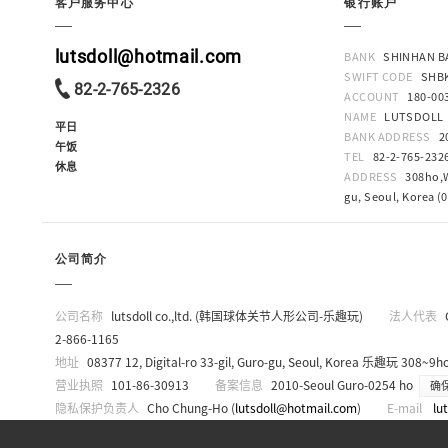
客户服务中心
银行账户
lutsdoll@hotmail.com
BANK
SHINHAN B
SWIFT CODE
SHB
82-2-765-2326
ACCOUNT
180-00
NAME
LUTSDOLL
平日
BANK ADDRESS
2
午饭
TEL
82-2-765-232
休息
ADDRESS
308ho,W
gu, Seoul, Korea (
公司简介
公司名称
lutsdoll co.,ltd. (韩国球体关节人形公司-乐趣玩)
法人代表
2-866-1165
地址
08377 12, Digital-ro 33-gil, Guro-gu, Seoul, Korea 乐趣玩 308~9ho
营业执照
101-86-30913
备案信息
2010-Seoul Guro-0254 ho
确
隐私保护负责人
Cho Chung-Ho (
lutsdoll@hotmail.com
)
E-mail
lu