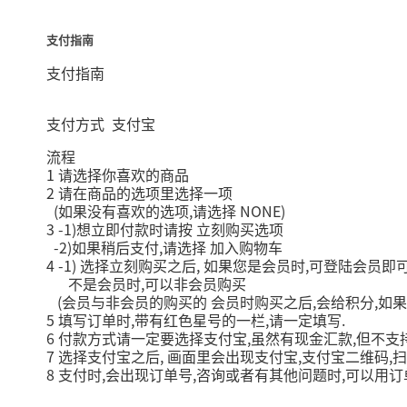
支付指南
支付指南
支付方式
支付宝
流程
1
请选择你喜欢的商品
2
请在商品的选项里选择一项
(
,
NONE)
如果没有喜欢的选项
请选择
3 -1)
想立即付款时请按
立刻购买选项
-2)
,
如果稍后支付
请选择
加入购物车
4 -1)
,
,
选择立刻购买之后
如果您是会员时
可登陆会员即
,
不是会员时
可以非会员购买
(
,
,
会员与非会员的购买的
会员时购买之后
会给积分
如果
5
,
,
.
填写订单时
带有红色星号的一栏
请一定填写
6
,
,
付款方式请一定要选择支付宝
虽然有现金汇款
但不支
7
,
,
,
选择支付宝之后
画面里会出现支付宝
支付宝二维码
扫
8
,
,
,
支付时
会出现订单号
咨询或者有其他问题时
可以用订