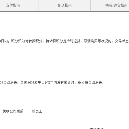
支付指南
配送指南
换货/退货指南
20日内，积分归为待转换积分。待转换积分是应对退货，取消购买等状况的，交易状
分自动消失。最终积分发生日起3年内没有累计时，积分将自动消失。
关联公司联系
新员工