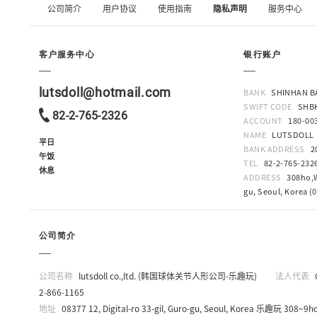
公司简介
用户协议
使用指南
隐私声明
服务中心
客户服务中心
银行账户
lutsdoll@hotmail.com
BANK
SHINHAN B
SWIFT CODE
SHB
82-2-765-2326
ACCOUNT
180-00
NAME
LUTSDOLL
平日
BANK ADDRESS
2
午饭
TEL
82-2-765-232
休息
ADDRESS
308ho,W
gu, Seoul, Korea (
公司简介
公司名称
lutsdoll co.,ltd. (韩国球体关节人形公司-乐趣玩)
法人代表
2-866-1165
地址
08377 12, Digital-ro 33-gil, Guro-gu, Seoul, Korea 乐趣玩 308~9ho