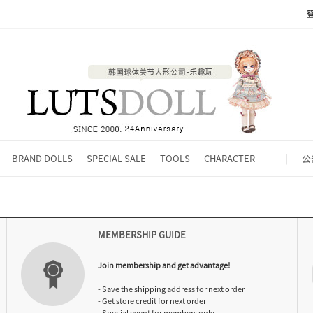
BRAND DOLLS
SPECIAL SALE
TOOLS
CHARACTER
|
公
MEMBERSHIP GUIDE
Join membership and get advantage!
- Save the shipping address for next order
- Get store credit for next order
- Special event for members only