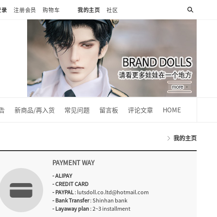
登录
注册会员
购物车
我的主页
社区
0
告
新商品/再入货
常见问题
留言板
评论文章
HOME
我的主页
PAYMENT WAY
- ALIPAY
- CREDIT CARD
- PAYPAL
: lutsdoll.co.ltd@hotmail.com
- Bank Transfer
: Shinhan bank
- Layaway plan
: 2~3 installment