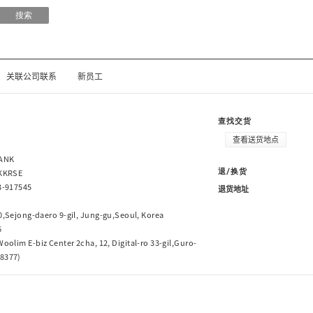
搜索
关联公司联系
新员工
查找交货
查看送货地点
ANK
KKRSE
退/换货
3-917545
退货地址
0,Sejong-daero 9-gil, Jung-gu,Seoul, Korea
6
oolim E-biz Center 2cha, 12, Digital-ro 33-gil,Guro-
08377)