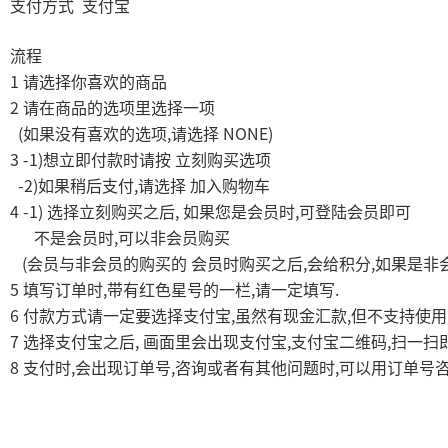
支付方式
支付宝
流程
1
请选择你喜欢的商品
2
请在商品的选项里选择一项
(
,
NONE)
如果没有喜欢的选项
请选择
3 -1)
想立即付款时请按
立刻购买选项
-2)
,
如果稍后支付
请选择
加入购物车
4 -1)
,
,
选择立刻购买之后
如果您是会员时
可登陆会员即可
,
不是会员时
可以非会员购买
(
,
,
会员与非会员的购买的
会员时购买之后
会给积分
如果是非
5
,
,
.
填写订单时
带有红色星号的一栏
请一定填写
6
,
,
付款方式请一定要选择支付宝
虽然有现金汇款
但不支持使用
7
,
,
,
选择支付宝之后
画面里会出现支付宝
支付宝二维码
扫一扫
8
,
,
,
支付时
会出现订单号
咨询或者有其他问题时
可以用订单号