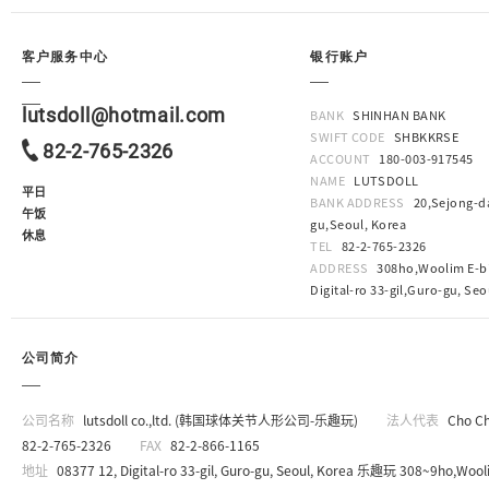
客户服务中心
银行账户
lutsdoll@hotmail.com
BANK
SHINHAN BANK
SWIFT CODE
SHBKKRSE
82-2-765-2326
ACCOUNT
180-003-917545
NAME
LUTSDOLL
平日
BANK ADDRESS
20,Sejong-da
午饭
gu,Seoul, Korea
休息
TEL
82-2-765-2326
ADDRESS
308ho,Woolim E-bi
Digital-ro 33-gil,Guro-gu, Seo
公司简介
公司名称
lutsdoll co.,ltd. (韩国球体关节人形公司-乐趣玩)
法人代表
Cho C
82-2-765-2326
FAX
82-2-866-1165
地址
08377 12, Digital-ro 33-gil, Guro-gu, Seoul, Korea 乐趣玩 308~9ho,Wooli