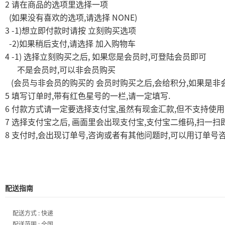
2
请在商品的选项里选择一项
(
,
NONE)
如果没有喜欢的选项
请选择
3 -1)
想立即付款时请按
立刻购买选项
-2)
,
如果稍后支付
请选择
加入购物车
4 -1)
,
,
选择立刻购买之后
如果您是会员时
可登陆会员即可
,
不是会员时
可以非会员购买
(
,
,
会员与非会员的购买的
会员时购买之后
会给积分
如果是非
5
,
,
.
填写订单时
带有红色星号的一栏
请一定填写
6
,
,
付款方式请一定要选择支付宝
虽然有现金汇款
但不支持使用
7
,
,
,
选择支付宝之后
画面里会出现支付宝
支付宝二维码
扫一扫
8
,
,
,
支付时
会出现订单号
咨询或者有其他问题时
可以用订单号
配送指南
配送方式 : 快递
配送范围 : 全国