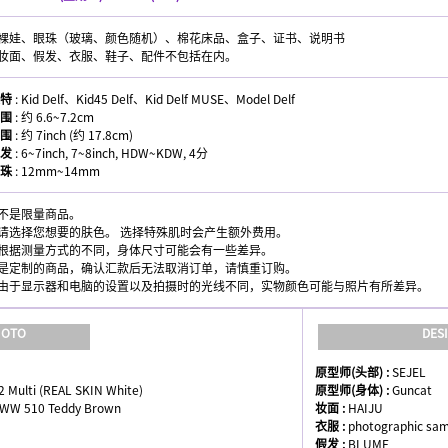
 裸娃、眼珠（玻璃、颜色随机）、棉花床品、盒子、证书、说明书
 妆面、假发、衣服、鞋子、配件不包括在内。
特
: Kid Delf、Kid45 Delf、Kid Delf MUSE、Model Delf
围
: 约 6.6~7.2cm
围
: 约 7inch (约 17.8cm)
发
: 6~7inch, 7~8inch, HDW~KDW, 4分
珠
: 12mm~14mm
 不是限量商品。
 请选择您想要的肤色。 选择特殊肌时会产生额外费用。
 根据测量方式的不同，身体尺寸可能会有一些差异。
 是定制的商品，确认汇款后无法取消订单，请慎重订购。
 由于显示器和电脑的设置以及拍摄时的光线不同，实物颜色可能与照片有所差异。
HOTO
DES
原型师(头部) :
SEJEL
2 Multi (REAL SKIN White)
原型师(身体) :
Guncat
CWW 510 Teddy Brown
妆面 :
HAIJU
衣服 :
photographic sa
假发 :
BLUME