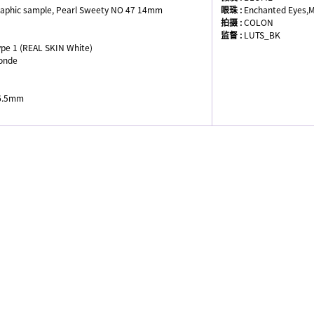
phic sample, Pearl Sweety NO 47 14mm
眼珠 :
Enchanted Eyes,M
拍摄 :
COLON
监督 :
LUTS_BK
ype 1 (REAL SKIN White)
londe
/6.5mm