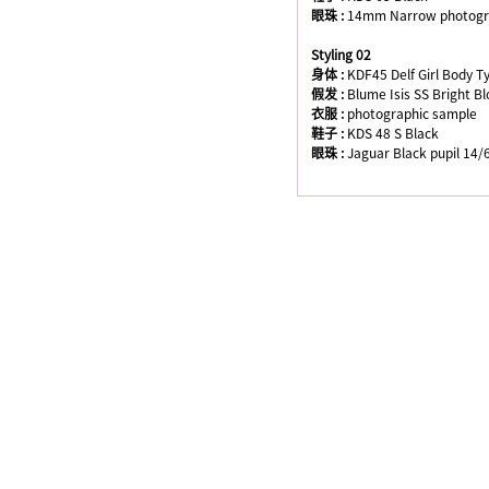
眼珠 :
14mm Narrow photogra
Styling 02
身体 :
KDF45 Delf Girl Body T
假发 :
Blume Isis SS Bright B
衣服 :
photographic sample
鞋子 :
KDS 48 S Black
眼珠 :
Jaguar Black pupil 14