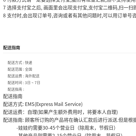
7
,
,
,
选择支付宝之后
画面里会出现支付宝
支付宝二维码
扫一扫
8
,
,
,
支付时
会出现订单号
咨询或者有其他问题时
可以用订单号
配送指南
配送方式 : 快递
配送范围 : 全国
配送运费 : 海外配送
配送时间 : 3日 ~ 7日
配送指南 :
配送指南
: EMS(Express Mail Service)
配送方式
(
)
配送运费：自理
如果产生额外费用时，将要本人自理
:
.
配送指南
顾客所订购的产品将在确认汇款后进行派送
但是根
-
30-45
娃娃约需要
个营业日（除周末，节假日）
-
2-15
其他商品则需要
个营业日（除周末，节假日）