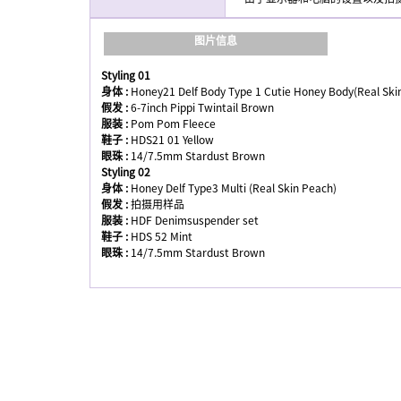
图片信息
Styling 01
身体 :
Honey21 Delf Body Type 1 Cutie Honey Body(Real Ski
假发 :
6-7inch Pippi Twintail Brown
服装 :
Pom Pom Fleece
鞋子 :
HDS21 01 Yellow
眼珠 :
14/7.5mm Stardust Brown
Styling 02
身体 :
Honey Delf Type3 Multi (Real Skin Peach)
假发 :
拍摄用样品
服装 :
HDF Denimsuspender set
鞋子 :
HDS 52 Mint
眼珠 :
14/7.5mm Stardust Brown