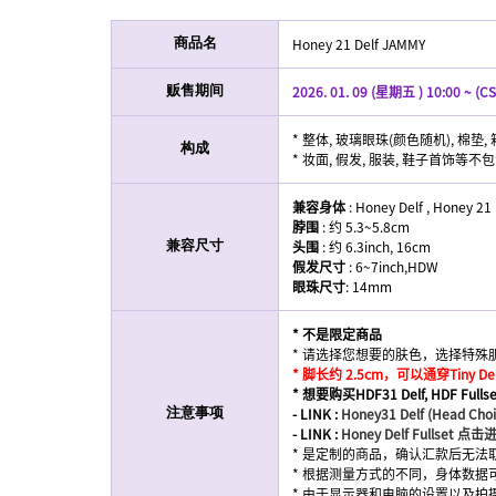
Honey 21 Delf JAMMY
商品名
2026. 01. 09 (星期五 ) 10:00 ~ (CS
贩售期间
* 整体, 玻璃眼珠(颜色随机), 棉垫, 
构成
* 妆面, 假发, 服装, 鞋子首饰等不
兼容身体
: Honey Delf , Honey 21 
脖围
: 约 5.3~5.8cm
头围
: 约 6.3inch, 16cm
兼容尺寸
假发尺寸
: 6~7inch,HDW
眼珠尺寸
: 14mm
* 不是限定商品
* 请选择您想要的肤色，选择特殊
* 脚长约 2.5cm，可以通穿Tiny D
* 想要购买HDF31 Delf, HDF
- LINK :
Honey31 Delf (Head C
注意事项
- LINK :
Honey Delf Fullset 点击
* 是定制的商品，确认汇款后无法
* 根据测量方式的不同，身体数据
* 由于显示器和电脑的设置以及