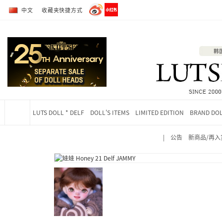
转到全部商品目录
转到详细内容
中文
收藏夹快捷方式
LUTS DOLL * DELF
DOLL'S ITEMS
LIMITED EDITION
BRAND DO
|
公告
新商品/再入
当前位置