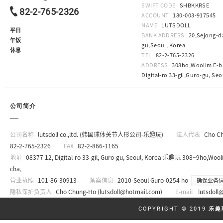
SWIFT CODE
SHBKKRSE
82-2-765-2326
ACCOUNT
180-003-917545
NAME
LUTSDOLL
平日
BANK ADDRESS
20,Sejong-da
午饭
gu,Seoul, Korea
休息
TEL
82-2-765-2326
ADDRESS
308ho,Woolim E-bi
Digital-ro 33-gil,Guro-gu, Seo
公司简介
公司名称
lutsdoll co.,ltd. (韩国球体关节人形公司-乐趣玩)
法人代表
Cho C
82-2-765-2326
FAX
82-2-866-1165
地址
08377 12, Digital-ro 33-gil, Guro-gu, Seoul, Korea 乐趣玩 308~9ho,Wooli
cha,
营业执照
101-86-30913
备案信息
2010-Seoul Guro-0254 ho
确保业务
隐私保护负责人
Cho Chung-Ho (
lutsdoll@hotmail.com
)
E-mail
lutsdoll
COPYRIGHT © 2019
乐趣玩