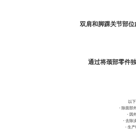
双肩和脚踝关节部位内置
通过将颈部零件
以下
- 除面
- 
- 去
- 生