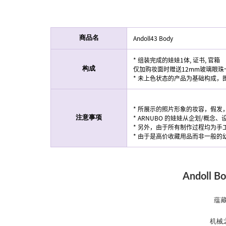
Andoll43 Body
商品名
* 组装完成的娃娃1体, 证书, 官箱
仅加购妆面时赠送12mm玻璃眼珠
构成
* 未上色状态的产品为基础构成
* 所展示的照片形象的妆容，假发
* ARNUBO 的娃娃从企划/概
注意事项
* 另外，由于所有制作过程均为手
* 由于是高价收藏用品而非一般的
Andoll Bo
蕴藏
机械