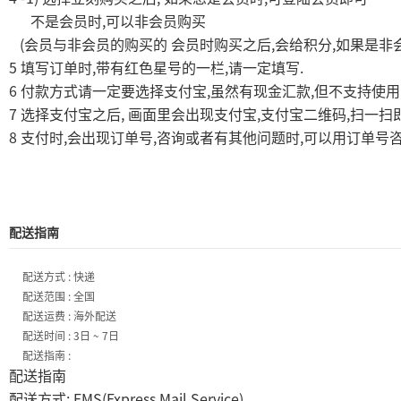
,
不是会员时
可以非会员购买
(
,
,
会员与非会员的购买的
会员时购买之后
会给积分
如果是非
5
,
,
.
填写订单时
带有红色星号的一栏
请一定填写
6
,
,
付款方式请一定要选择支付宝
虽然有现金汇款
但不支持使用
7
,
,
,
选择支付宝之后
画面里会出现支付宝
支付宝二维码
扫一扫
8
,
,
,
支付时
会出现订单号
咨询或者有其他问题时
可以用订单号
配送指南
配送方式 : 快递
配送范围 : 全国
配送运费 : 海外配送
配送时间 : 3日 ~ 7日
配送指南 :
配送指南
: EMS(Express Mail Service)
配送方式