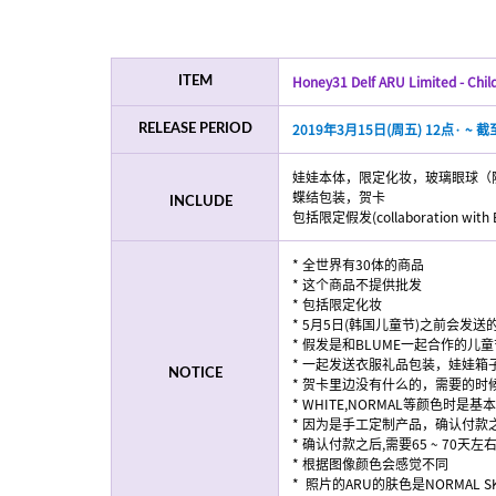
Honey31 Delf ARU Limited - Child
ITEM
2019年3月15日(周五) 12点· ~
RELEASE PERIOD
娃娃本体，限定化妆，玻璃眼球（
蝶结包装，贺卡
INCLUDE
包括限定假发(collaboration wi
* 全世界有30体的商品
* 这个商品不提供批发
* 包括限定化妆
* 5月5日(韩国儿童节)之前会发送
* 假发是和BLUME一起合作的
* 一起发送衣服礼品包装，娃娃箱
NOTICE
* 贺卡里边没有什么的，需要的时
* WHITE,NORMAL等颜色时是基本价
* 因为是手工定制产品，确认付款
* 确认付款之后,需要65 ~ 70天
* 根据图像颜色会感觉不同
* 照片的ARU的肤色是NORMAL SK