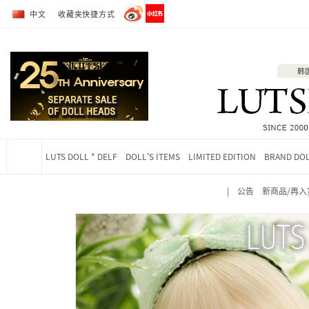
转到全部商品目录
转到详细内容
中文
收藏夹快捷方式
LUTS DOLL * DELF
DOLL'S ITEMS
LIMITED EDITION
BRAND DO
|
公告
新商品/再入
当前位置