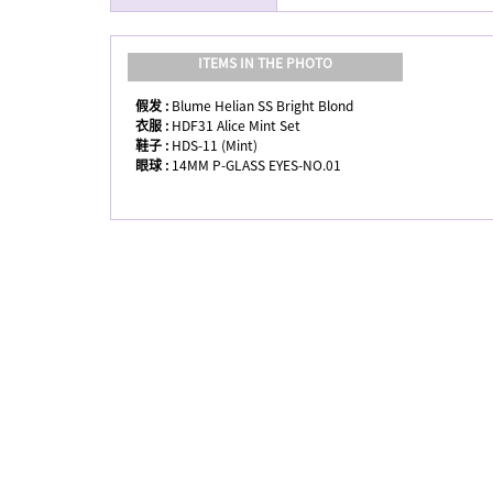
ITEMS IN THE PHOTO
假发 :
Blume Helian SS Bright Blond
衣服 :
HDF31 Alice Mint Set
鞋子 :
HDS-11 (Mint)
眼球 :
14MM P-GLASS EYES-NO.01