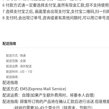
6
,
,
付款方式请一定要选择支付宝
虽然有现金汇款
但不支持使用
7
,
,
,
选择支付宝之后
画面里会出现支付宝
支付宝二维码
扫一扫
8
,
,
,
支付时
会出现订单号
咨询或者有其他问题时
可以用订单号
配送指南
配送方式 : 快递
配送范围 : 全国
配送运费 : 海外配送
配送时间 : 3日 ~ 7日
配送指南 :
配送指南
: EMS(Express Mail Service)
配送方式
(
)
配送运费：自理
如果产生额外费用时，将要本人自理
:
.
配送指南
顾客所订购的产品将在确认汇款后进行派送
但是根
-
30-45
娃娃约需要
个营业日（除周末，节假日）