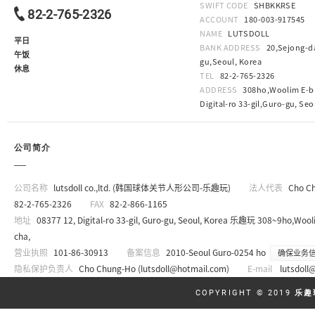
SWIFT CODE
SHBKKRSE
82-2-765-2326
ACCOUNT
180-003-917545
NAME
LUTSDOLL
平日
BANK ADDRESS
20,Sejong-da
午饭
gu,Seoul, Korea
休息
TEL
82-2-765-2326
ADDRESS
308ho,Woolim E-bi
Digital-ro 33-gil,Guro-gu, Seo
公司简介
公司名称
lutsdoll co.,ltd. (韩国球体关节人形公司-乐趣玩)
法人代表
Cho C
82-2-765-2326
FAX
82-2-866-1165
地址
08377 12, Digital-ro 33-gil, Guro-gu, Seoul, Korea 乐趣玩 308~9ho,Wooli
cha,
营业执照
101-86-30913
备案信息
2010-Seoul Guro-0254 ho
确保业务
隐私保护负责人
Cho Chung-Ho (
lutsdoll@hotmail.com
)
E-mail
lutsdoll
COPYRIGHT © 2019
乐趣玩