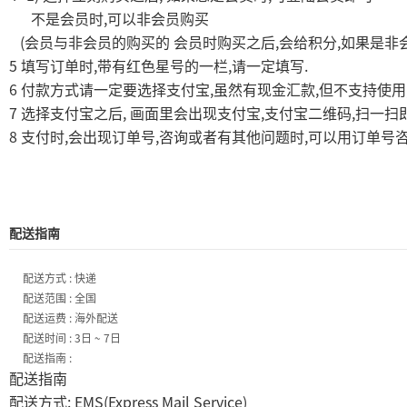
,
不是会员时
可以非会员购买
(
,
,
会员与非会员的购买的
会员时购买之后
会给积分
如果是非
5
,
,
.
填写订单时
带有红色星号的一栏
请一定填写
6
,
,
付款方式请一定要选择支付宝
虽然有现金汇款
但不支持使用
7
,
,
,
选择支付宝之后
画面里会出现支付宝
支付宝二维码
扫一扫
8
,
,
,
支付时
会出现订单号
咨询或者有其他问题时
可以用订单号
配送指南
配送方式 : 快递
配送范围 : 全国
配送运费 : 海外配送
配送时间 : 3日 ~ 7日
配送指南 :
配送指南
: EMS(Express Mail Service)
配送方式