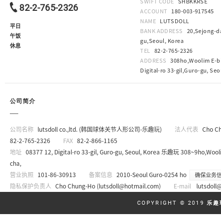
SWIFT CODE
SHBKKRSE
82-2-765-2326
ACCOUNT
180-003-917545
NAME
LUTSDOLL
平日
BANK ADDRESS
20,Sejong-da
午饭
gu,Seoul, Korea
休息
TEL
82-2-765-2326
ADDRESS
308ho,Woolim E-bi
Digital-ro 33-gil,Guro-gu, Seo
公司简介
公司名称
lutsdoll co.,ltd. (韩国球体关节人形公司-乐趣玩)
法人代表
Cho C
82-2-765-2326
FAX
82-2-866-1165
地址
08377 12, Digital-ro 33-gil, Guro-gu, Seoul, Korea 乐趣玩 308~9ho,Wooli
cha,
营业执照
101-86-30913
备案信息
2010-Seoul Guro-0254 ho
确保业务
隐私保护负责人
Cho Chung-Ho (
lutsdoll@hotmail.com
)
E-mail
lutsdoll
COPYRIGHT © 2019
乐趣玩