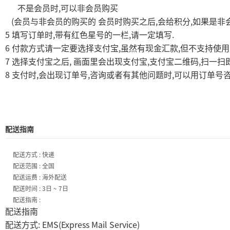
,
不是会员时
可以非会员购买
(
,
,
会员与非会员的购买的
会员时购买之后
会给积分
如果是非
5
,
,
.
填写订单时
带有红色星号的一栏
请一定填写
6
,
,
付款方式请一定要选择支付宝
虽然有现金汇款
但不支持使用
7
,
,
,
选择支付宝之后
画面里会出现支付宝
支付宝二维码
扫一扫
8
,
,
,
支付时
会出现订单号
咨询或者有其他问题时
可以用订单号
配送指南
配送方式 : 快递
配送范围 : 全国
配送运费 : 海外配送
配送时间 : 3日 ~ 7日
配送指南 :
配送指南
: EMS(Express Mail Service)
配送方式