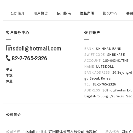
公司简介
用户协议
使用指南
隐私声明
服务中心
关
客户服务中心
银行账户
lutsdoll@hotmail.com
BANK
SHINHAN BANK
SWIFT CODE
SHBKKRSE
82-2-765-2326
ACCOUNT
180-003-917545
NAME
LUTSDOLL
平日
BANK ADDRESS
20,Sejong-da
午饭
gu,Seoul, Korea
休息
TEL
82-2-765-2326
ADDRESS
308ho,Woolim E-bi
Digital-ro 33-gil,Guro-gu, Seo
公司简介
公司名称
lutsdoll co.,ltd. (韩国球体关节人形公司-乐趣玩)
法人代表
Cho C