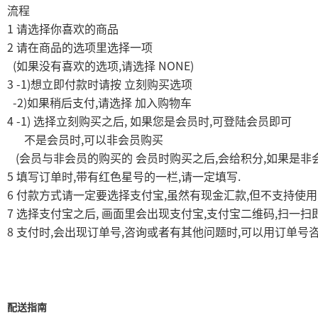
流程
1
请选择你喜欢的商品
2
请在商品的选项里选择一项
(
,
NONE)
如果没有喜欢的选项
请选择
3 -1)
想立即付款时请按
立刻购买选项
-2)
,
如果稍后支付
请选择
加入购物车
4 -1)
,
,
选择立刻购买之后
如果您是会员时
可登陆会员即可
,
不是会员时
可以非会员购买
(
,
,
会员与非会员的购买的
会员时购买之后
会给积分
如果是非
5
,
,
.
填写订单时
带有红色星号的一栏
请一定填写
6
,
,
付款方式请一定要选择支付宝
虽然有现金汇款
但不支持使用
7
,
,
,
选择支付宝之后
画面里会出现支付宝
支付宝二维码
扫一扫
8
,
,
,
支付时
会出现订单号
咨询或者有其他问题时
可以用订单号
配送指南