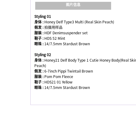
图片信息
Styling 01
身体 :
Honey Delf Type3 Multi (Real Skin Peach)
假发 :
拍摄用样品
服装 :
HDF Denimsuspender set
鞋子 :
HDS 52 Mint
眼珠 :
14/7.5mm Stardust Brown
Styling 02
身体 :
Honey21 Delf Body Type 1 Cutie Honey Body(Real Ski
Peach)
假发 :
6-7inch Pippi Twintail Brown
服装 :
Pom Pom Fleece
鞋子 :
HDS21 01 Yellow
眼珠 :
14/7.5mm Stardust Brown