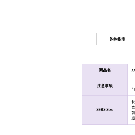
购物指南
S
商品名
注意事项
*
长
宽
SSBS Size
前
后