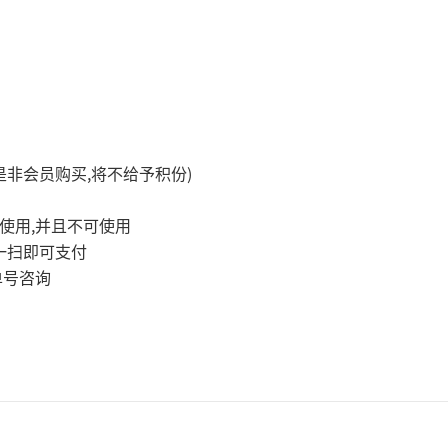
,
)
是非会员购买
将不给予积份
,
使用
并且不可使用
一扫即可支付
单号咨询