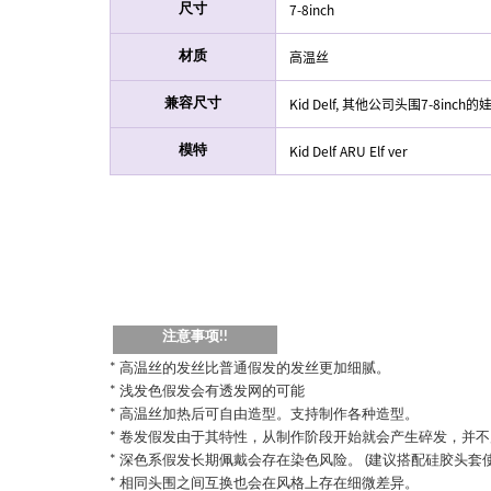
7-8inch
尺寸
高温丝
材质
Kid Delf, 其他公司头围7-8inch的
兼容尺寸
Kid Delf ARU Elf ver
模特
注意事项!!
* 高温丝的发丝比普通假发的发丝更加细腻。
* 浅发色假发会有透发网的可能
* 高温丝加热后可自由造型。支持制作各种造型。
* 卷发假发由于其特性，从制作阶段开始就会产生碎发，并
* 深色系假发长期佩戴会存在染色风险。 (建议搭配硅胶头套
* 相同头围之间互换也会在风格上存在细微差异。