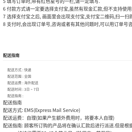
5
,
,
.
填写订单时
带有红色星号的一栏
请一定填写
6
,
,
付款方式请一定要选择支付宝
虽然有现金汇款
但不支持使用
7
,
,
,
选择支付宝之后
画面里会出现支付宝
支付宝二维码
扫一扫
8
,
,
,
支付时
会出现订单号
咨询或者有其他问题时
可以用订单号
配送指南
配送方式 : 快递
配送范围 : 全国
配送运费 : 海外配送
配送时间 : 3日 ~ 7日
配送指南 :
配送指南
: EMS(Express Mail Service)
配送方式
(
)
配送运费：自理
如果产生额外费用时，将要本人自理
:
.
配送指南
顾客所订购的产品将在确认汇款后进行派送
但是根