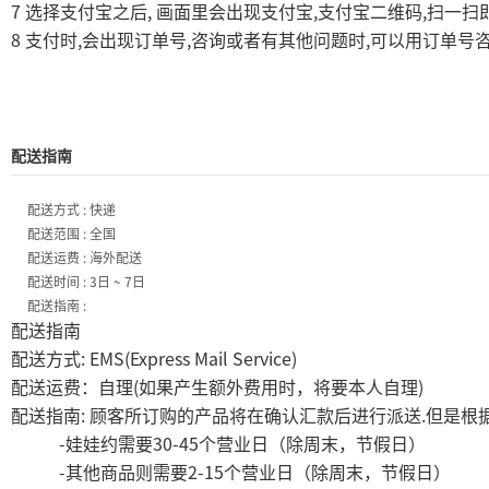
7
,
,
,
选择支付宝之后
画面里会出现支付宝
支付宝二维码
扫一扫
8
,
,
,
支付时
会出现订单号
咨询或者有其他问题时
可以用订单号
配送指南
配送方式 : 快递
配送范围 : 全国
配送运费 : 海外配送
配送时间 : 3日 ~ 7日
配送指南 :
配送指南
: EMS(Express Mail Service)
配送方式
(
)
配送运费：自理
如果产生额外费用时，将要本人自理
:
.
配送指南
顾客所订购的产品将在确认汇款后进行派送
但是根
-
30-45
娃娃约需要
个营业日（除周末，节假日）
-
2-15
其他商品则需要
个营业日（除周末，节假日）