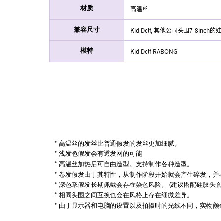
高温丝
材质
Kid Delf, 其他公司头围7-8inch的
兼容尺寸
Kid Delf RABONG
模特
* 高温丝的发丝比普通假发的发丝更加细腻。
* 浅发色假发会有透发网的可能
* 高温丝加热后可自由造型。支持制作各种造型。
* 卷发假发由于其特性，从制作阶段开始就会产生碎发，并
* 深色系假发长期佩戴会存在染色风险。 (建议搭配硅胶头
* 相同头围之间互换也会在风格上存在细微差异。
* 由于显示器和电脑的设置以及拍摄时的光线不同，实物